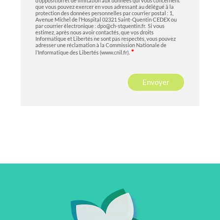
d’opposition et de limitation aux données qui vous concernent
que vous pouvez exercer en vous adressant au délégué à la
protection des données personnelles par courrier postal : 1,
Avenue Michel de l’Hospital 02321 Saint-Quentin CEDEX ou
par courrier électronique : dpo@ch-stquentin.fr. Si vous
estimez, après nous avoir contactés, que vos droits
Informatique et Libertés ne sont pas respectés, vous pouvez
adresser une réclamation à la Commission Nationale de
*
l’Informatique des Libertés (
www.cnil.fr
).
Envoyer