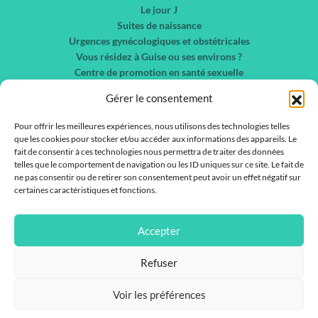
Le jour J
Suites de naissance
Urgences gynécologiques et obstétricales
Vous résidez à Guise ou ses environs ?
Centre de promotion en santé sexuelle
Chirurgie gynécologique et sénologie
Gérer le consentement
Nos spécialités
Liste des services
Pour offrir les meilleures expériences, nous utilisons des technologies telles
que les cookies pour stocker et/ou accéder aux informations des appareils. Le
Liste des médecins
fait de consentir à ces technologies nous permettra de traiter des données
telles que le comportement de navigation ou les ID uniques sur ce site. Le fait de
Actualités
ne pas consentir ou de retirer son consentement peut avoir un effet négatif sur
Nous contacter
certaines caractéristiques et fonctions.
Rejoignez-nous !
IFSI / IFAS
Accepter
Refuser
Voir les préférences
2026 Copyright ©, tous droits réservés.
Mentions Légales - Politique de