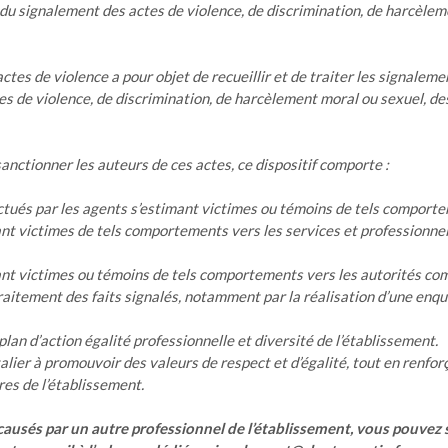
 du signalement des actes de violence, de discrimination, de harcèlem
ctes de violence a pour objet de recueillir et de traiter les signalem
ctes de violence, de discrimination, de harcèlement moral ou sexuel, 
sanctionner les auteurs de ces actes, ce dispositif comporte :
ctués par les agents s’estimant victimes ou témoins de tels comporte
ant victimes de tels comportements vers les services et profession
ant victimes ou témoins de tels comportements vers les autorités c
traitement des faits signalés, notamment par la réalisation d’une enq
lan d’action égalité professionnelle et diversité de l’établissement.
lier à promouvoir des valeurs de respect et d’égalité, tout en renfor
res de l’établissement.
ausés par un autre professionnel de l’établissement, vous pouvez si