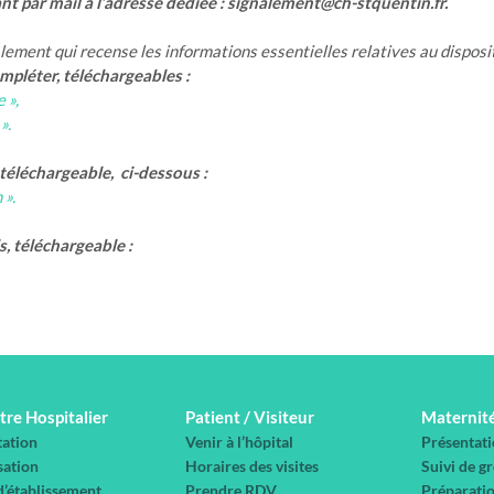
ant par mail à l’adresse dédiée : signalement@ch-stquentin.fr.
ement qui recense les informations essentielles relatives au disposi
mpléter, téléchargeables :
 »,
».
téléchargeable, ci-dessous :
 ».
, téléchargeable :
tre Hospitalier
Patient / Visiteur
Maternit
tation
Venir à l’hôpital
Présentati
sation
Horaires des visites
Suivi de g
d’établissement
Prendre RDV
Préparatio