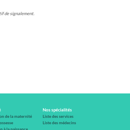
tif de signalement.
é
Nos spécialités
on de la maternité
Liste des services
rossesse
Liste des médecins
n à la naissance