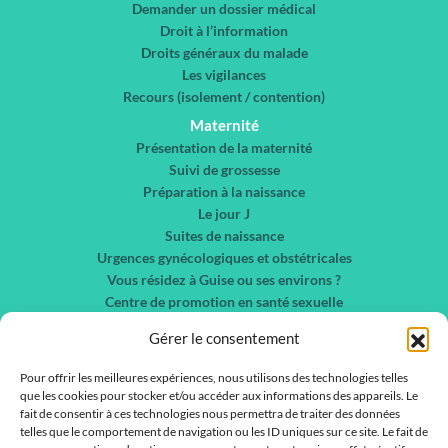
Demander un dossier médical
Droit à l’information
Droits généraux du malade
Les vigilances
Recours (isolement / contention)
Maternité
Présentation de la maternité
Suivi de grossesse
Préparation à la naissance
Le jour J
Suites de naissance
Urgences gynécologiques et obstétricales
Vous résidez à Guise ou ses environs ?
Centre de promotion en santé sexuelle
Chirurgie gynécologique et sénologie
Gérer le consentement
Nos spécialités
Liste des services
Pour offrir les meilleures expériences, nous utilisons des technologies telles
que les cookies pour stocker et/ou accéder aux informations des appareils. Le
Liste des médecins
fait de consentir à ces technologies nous permettra de traiter des données
telles que le comportement de navigation ou les ID uniques sur ce site. Le fait de
Actualités