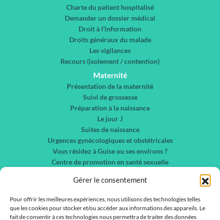
Charte du patient hospitalisé
Demander un dossier médical
Droit à l’information
Droits généraux du malade
Les vigilances
Recours (isolement / contention)
Maternité
Présentation de la maternité
Suivi de grossesse
Préparation à la naissance
Le jour J
Suites de naissance
Urgences gynécologiques et obstétricales
Vous résidez à Guise ou ses environs ?
Centre de promotion en santé sexuelle
Chirurgie gynécologique et sénologie
Gérer le consentement
Nos spécialités
Liste des services
Pour offrir les meilleures expériences, nous utilisons des technologies telles
que les cookies pour stocker et/ou accéder aux informations des appareils. Le
Liste des médecins
fait de consentir à ces technologies nous permettra de traiter des données