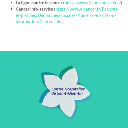
La ligue contre le cancer
(
https://www.ligue-cancer.net/
)
Cancer info-service
(
https://www.e-cancer.fr/Patients-
et-proches/Demarches-sociales/Numeros-et-sites-d-
information/Cancer-info
)