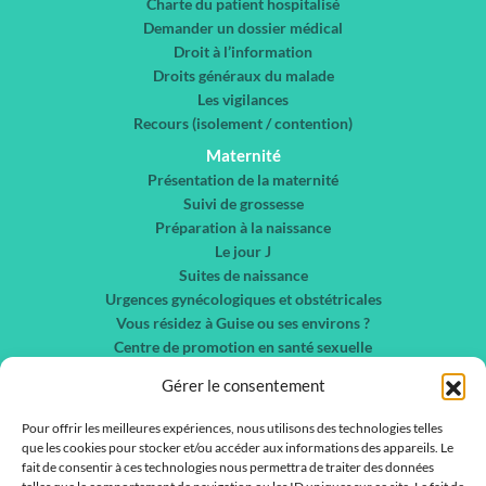
Charte du patient hospitalisé
Demander un dossier médical
Droit à l’information
Droits généraux du malade
Les vigilances
Recours (isolement / contention)
Maternité
Présentation de la maternité
Suivi de grossesse
Préparation à la naissance
Le jour J
Suites de naissance
Urgences gynécologiques et obstétricales
Vous résidez à Guise ou ses environs ?
Centre de promotion en santé sexuelle
Chirurgie gynécologique et sénologie
Gérer le consentement
Nos spécialités
Liste des services
Pour offrir les meilleures expériences, nous utilisons des technologies telles
que les cookies pour stocker et/ou accéder aux informations des appareils. Le
Liste des médecins
fait de consentir à ces technologies nous permettra de traiter des données