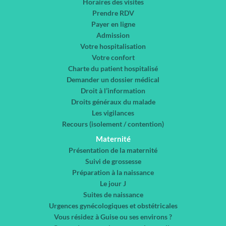
Horaires des visites
Prendre RDV
Payer en ligne
Admission
Votre hospitalisation
Votre confort
Charte du patient hospitalisé
Demander un dossier médical
Droit à l’information
Droits généraux du malade
Les vigilances
Recours (isolement / contention)
Maternité
Présentation de la maternité
Suivi de grossesse
Préparation à la naissance
Le jour J
Suites de naissance
Urgences gynécologiques et obstétricales
Vous résidez à Guise ou ses environs ?