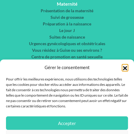
Maternité
Présentation de la maternité
Suivi de grossesse
Préparation à la naissance
Le jour J
Suites de naissance
Urgences gynécologiques et obstétricales
Vous résidez à Guise ou ses environs ?
Centre de promotion en santé sexuelle
Chirurgie gynécologique et sénologie
Gérer le consentement
Nos spécialités
Liste des services
Pour offrir les meilleures expériences, nous utilisons des technologies telles
que les cookies pour stocker et/ou accéder aux informations des appareils. Le
Liste des médecins
fait de consentir à ces technologies nous permettra de traiter des données
telles que le comportement de navigation ou les ID uniques sur ce site. Le fait de
Actualités
ne pas consentir ou de retirer son consentement peut avoir un effet négatif sur
Nous contacter
certaines caractéristiques et fonctions.
Rejoignez-nous !
IFSI / IFAS
Accepter