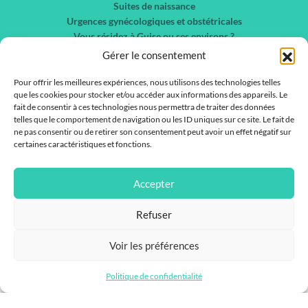
Suites de naissance
Urgences gynécologiques et obstétricales
Vous résidez à Guise ou ses environs ?
Centre de promotion en santé sexuelle
Gérer le consentement
Chirurgie gynécologique et sénologie
Pour offrir les meilleures expériences, nous utilisons des technologies telles
Nos spécialités
que les cookies pour stocker et/ou accéder aux informations des appareils. Le
Liste des services
fait de consentir à ces technologies nous permettra de traiter des données
Liste des médecins
telles que le comportement de navigation ou les ID uniques sur ce site. Le fait de
ne pas consentir ou de retirer son consentement peut avoir un effet négatif sur
Actualités
certaines caractéristiques et fonctions.
Nous contacter
Rejoignez-nous !
Accepter
IFSI / IFAS
Refuser
Voir les préférences
Politique de confidentialité
2026 Copyright ©, tous droits réservés.
Mentions Légales - Politique de
Confidentialité