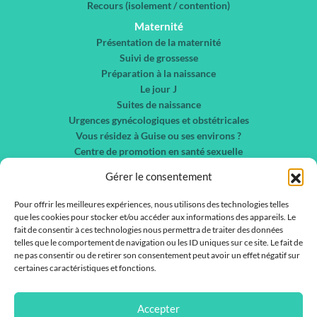
Recours (isolement / contention)
Maternité
Présentation de la maternité
Suivi de grossesse
Préparation à la naissance
Le jour J
Suites de naissance
Urgences gynécologiques et obstétricales
Vous résidez à Guise ou ses environs ?
Centre de promotion en santé sexuelle
Chirurgie gynécologique et sénologie
Gérer le consentement
Nos spécialités
Liste des services
Pour offrir les meilleures expériences, nous utilisons des technologies telles
que les cookies pour stocker et/ou accéder aux informations des appareils. Le
Liste des médecins
fait de consentir à ces technologies nous permettra de traiter des données
telles que le comportement de navigation ou les ID uniques sur ce site. Le fait de
Actualités
ne pas consentir ou de retirer son consentement peut avoir un effet négatif sur
Nous contacter
certaines caractéristiques et fonctions.
Rejoignez-nous !
IFSI / IFAS
Accepter