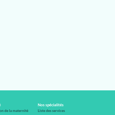
é
Nos spécialités
on de la maternité
Liste des services