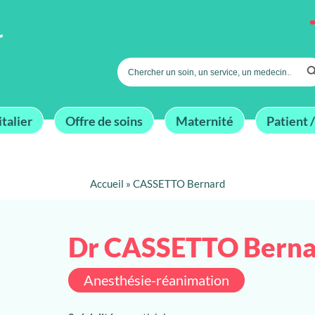
Searc
Search
for:
talier
Offre de soins
Maternité
Patient /
Accueil
»
CASSETTO Bernard
Dr CASSETTO Berna
Anesthésie-réanimation