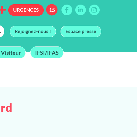
URGENCES
h Button
Rejoignez-nous !
Espace presse
 Visiteur
IFSI/IFAS
rd